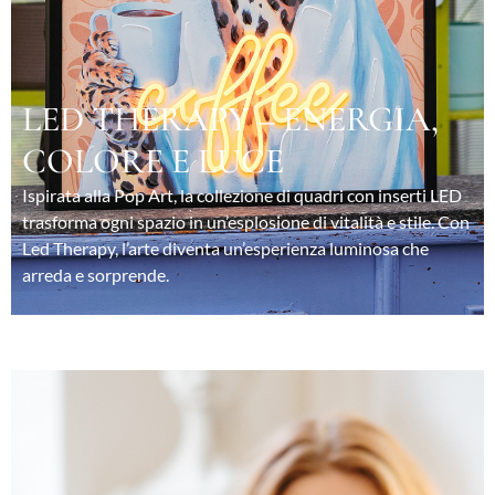
LED THERAPY – ENERGIA,
COLORE E LUCE
Ispirata alla Pop Art, la collezione di quadri con inserti LED
trasforma ogni spazio in un’esplosione di vitalità e stile. Con
Led Therapy, l’arte diventa un’esperienza luminosa che
arreda e sorprende.